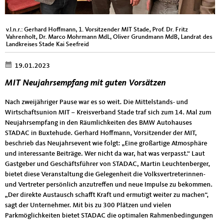
v.l.n.r.: Gerhard Hoffmann, 1. Vorsitzender MIT Stade, Prof. Dr. Fritz
Vahrenholt, Dr. Marco Mohrmann MdL, Oliver Grundmann MdB, Landrat des
Landkreises Stade Kai Seefreid
19.01.2023
MIT Neujahrsempfang mit guten Vorsätzen
Nach zweijähriger Pause war es so weit. Die Mittelstands- und
Wirtschaftsunion MIT – Kreisverband Stade traf sich zum 14. Mal zum
Neujahrsempfang in den Räumlichkeiten des BMW Autohauses
STADAC in Buxtehude. Gerhard Hoffmann, Vorsitzender der MIT,
beschrieb das Neujahrsevent wie folgt: „Eine großartige Atmosphäre
und interessante Beiträge. Wer nicht da war, hat was verpasst.“ Laut
Gastgeber und Geschäftsführer von STADAC, Martin Leuchtenberger,
bietet diese Veranstaltung die Gelegenheit die Volksvertreterinnen-
und Vertreter persönlich anzutreffen und neue Impulse zu bekommen.
„Der direkte Austausch schafft Kraft und ermutigt weiter zu machen“,
sagt der Unternehmer. Mit bis zu 300 Plätzen und vielen
Parkmöglichkeiten bietet STADAC die optimalen Rahmenbedingungen