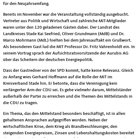
für den Neujahrsemfang.
Bereits im November war die Veranstaltung vollständig ausgebucht.
Vertreter aus Politik und Wirtschaft und zahlreiche MIT-Mitglieder
waren unter den 120 geladenen Gästen dabei. Der Landrat des
Landkreises Stade Kai Seefried, Oliver Grundmann (MdB) und Dr.
Marco Mohrmann (MdL) hielten bei dem Jahresauftakt ein Grußwort.
Als besonderen Gast lud die MIT Professor Dr. Fritz Vahrenholdt ein. In
seinem Vortrag sprach der Aufsichtsratsvorsitzende der Aurubis AG
über das Scheitern der deutschen Energiepolitik.
Dass der Gastredner von der SPD kommt, hatte keine Relevanz. Gleich
zu Anfang wies Gerhard Hoffmann auf die Rolle der MIT im
Kreisverband Stade hin. Er betonte, dass die Vereinigung kein
verlängerter Arm der CDU sei. Es gehe vielmehr darum, Mittelständer
außerhalb der Partei zu erreichen und die Themen des Mittelstands in
die CDU zu tragen.
Ein Thema, das den Mittelstand besonders beschäftigt, ist in allen
gehaltenen Ansprachen aufgegriffen worden. Neben der
wirtschaftlichen Krise, dem Krieg als Brandbeschleuniger, den
steigenden Energiepreisen, Zinsen und Lebenshaltungskosten bereitet