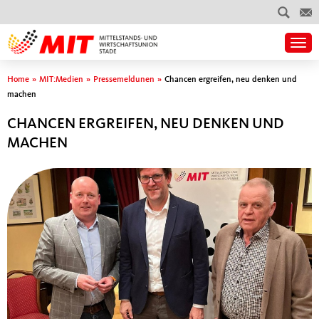
Togg
Sie sind hier
Home
»
MIT:Medien
»
Pressemeldunen
»
Chancen ergreifen, neu denken und
machen
CHANCEN ERGREIFEN, NEU DENKEN UND
MACHEN