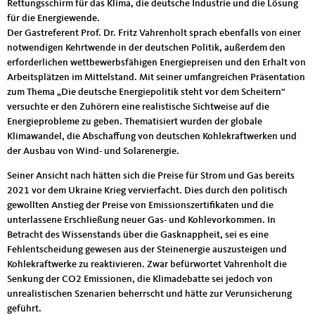
Rettungsschirm für das Klima, die deutsche Industrie und die Lösung
für die Energiewende.
Der Gastreferent Prof. Dr. Fritz Vahrenholt sprach ebenfalls von einer
notwendigen Kehrtwende in der deutschen Politik, außerdem den
erforderlichen wettbewerbsfähigen Energiepreisen und den Erhalt von
Arbeitsplätzen im Mittelstand. Mit seiner umfangreichen Präsentation
zum Thema „Die deutsche Energiepolitik steht vor dem Scheitern“
versuchte er den Zuhörern eine realistische Sichtweise auf die
Energieprobleme zu geben. Thematisiert wurden der globale
Klimawandel, die Abschaffung von deutschen Kohlekraftwerken und
der Ausbau von Wind- und Solarenergie.
Seiner Ansicht nach hätten sich die Preise für Strom und Gas bereits
2021 vor dem Ukraine Krieg vervierfacht. Dies durch den politisch
gewollten Anstieg der Preise von Emissionszertifikaten und die
unterlassene Erschließung neuer Gas- und Kohlevorkommen. In
Betracht des Wissenstands über die Gasknappheit, sei es eine
Fehlentscheidung gewesen aus der Steinenergie auszusteigen und
Kohlekraftwerke zu reaktivieren. Zwar befürwortet Vahrenholt die
Senkung der CO2 Emissionen, die Klimadebatte sei jedoch von
unrealistischen Szenarien beherrscht und hätte zur Verunsicherung
geführt.