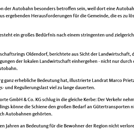
er Autobahn besonders betroffen sein, weil dort eine Autobahna
us ergebenden Herausforderungen für die Gemeinde, die es zu lösen
esteht ein großes Bedürfnis nach einem stringenten und zielgerich
schaftsrings Oldendorf, berichtete aus Sicht der Landwirtschaft, 
gungen der lokalen Landwirtschaft einhergehen - nicht nur durch d
Autobahn.
 ganz erhebliche Bedeutung hat, illustrierte Landrat Marco Prietz,
- und Regulierungslast viel zu lange dauerten.
rte GmbH & Co. KG schlug in die gleiche Kerbe: Der Verkehr nehm
ings könne die Schiene den großen Bedarf an Gütertransporten ni
uch Autobahnen gehörten.
 Jahren an Bedeutung für die Bewohner der Region nicht verloren 