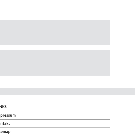
INKS
mpressum
ntakt
temap