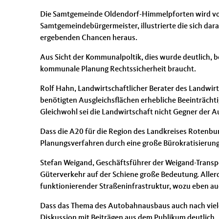
Die Samtgemeinde Oldendorf-Himmelpforten wird von d
Samtgemeindebürgermeister, illustrierte die sich dara
ergebenden Chancen heraus.
Aus Sicht der Kommunalpoltik, dies wurde deutlich, b
kommunale Planung Rechtssicherheit braucht.
Rolf Hahn, Landwirtschaftlicher Berater des Landwirt
benötigten Ausgleichsflächen erhebliche Beeinträchti
Gleichwohl sei die Landwirtschaft nicht Gegner der 
Dass die A20 für die Region des Landkreises Rotenburg
Planungsverfahren durch eine große Bürokratisierungs
Stefan Weigand, Geschäftsführer der Weigand-Transpo
Güterverkehr auf der Schiene große Bedeutung. Allerd
funktionierender Straßeninfrastruktur, wozu eben a
Dass das Thema des Autobahnausbaus auch nach vielen
Diskussion mit Beiträgen aus dem Publikum deutlich.