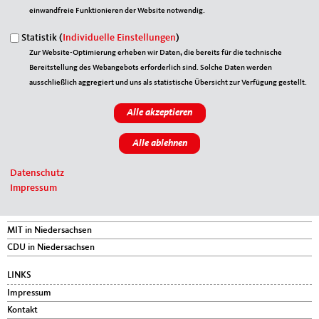
Element 51 von 54
‹ Vorherige
|
Weiter »
einwandfreie Funktionieren der Website notwendig.
Statistik (
Individuelle Einstellungen
)
Zur Website-Optimierung erheben wir Daten, die bereits für die technische
Bereitstellung des Webangebots erforderlich sind. Solche Daten werden
Fußbereich
ANSCHRIFT
ausschließlich aggregiert und uns als statistische Übersicht zur Verfügung gestellt.
MIT Stade
Poststraße 34
21682
Stade
Telefon:
04141-5186-0
Fax:
04141-5186-16
E-Mail:
info@mit-stade.de
Datenschutz
Impressum
IM WEB
MIT Bund
MIT in Niedersachsen
CDU in Niedersachsen
LINKS
Impressum
Kontakt