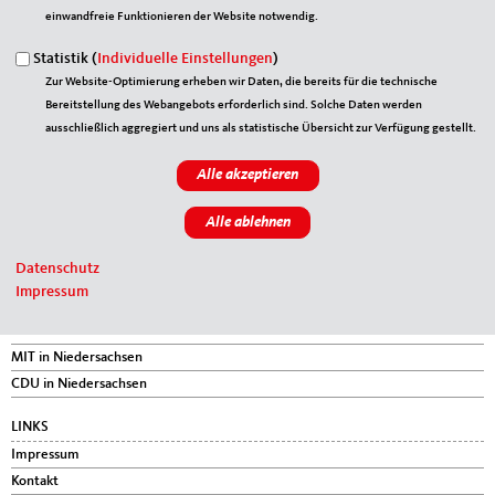
Element 50 von 54
‹ Vorherige
|
Weiter »
einwandfreie Funktionieren der Website notwendig.
Statistik (
Individuelle Einstellungen
)
Zur Website-Optimierung erheben wir Daten, die bereits für die technische
Bereitstellung des Webangebots erforderlich sind. Solche Daten werden
Fußbereich
ANSCHRIFT
ausschließlich aggregiert und uns als statistische Übersicht zur Verfügung gestellt.
MIT Stade
Poststraße 34
21682
Stade
Telefon:
04141-5186-0
Fax:
04141-5186-16
E-Mail:
info@mit-stade.de
Datenschutz
Impressum
IM WEB
MIT Bund
MIT in Niedersachsen
CDU in Niedersachsen
LINKS
Impressum
Kontakt