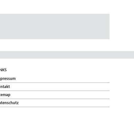
INKS
mpressum
ntakt
temap
tenschutz